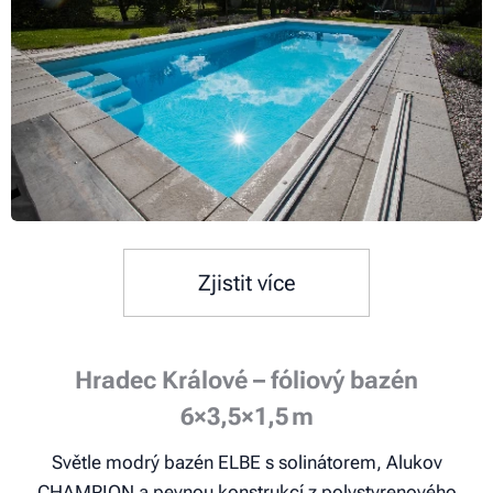
Zjistit více
Hradec Králové – fóliový bazén
6×3,5×1,5 m
Světle modrý bazén ELBE s solinátorem, Alukov
CHAMPION a pevnou konstrukcí z polystyrenového