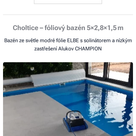
Choltice – fóliový bazén 5×2,8×1,5 m
Bazén ze světle modré fólie ELBE s solinátorem a nízkým
zastřešení Alukov CHAMPION