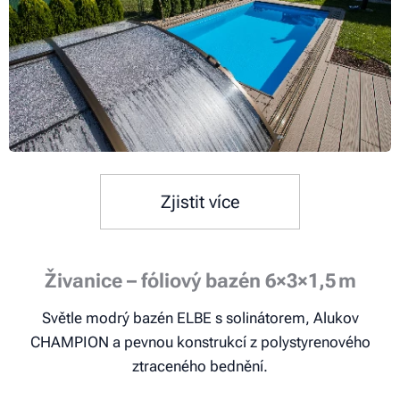
Zjistit více
Živanice – fóliový bazén 6×3×1,5 m
Světle modrý bazén ELBE s solinátorem, Alukov
CHAMPION a pevnou konstrukcí z polystyrenového
ztraceného bednění.