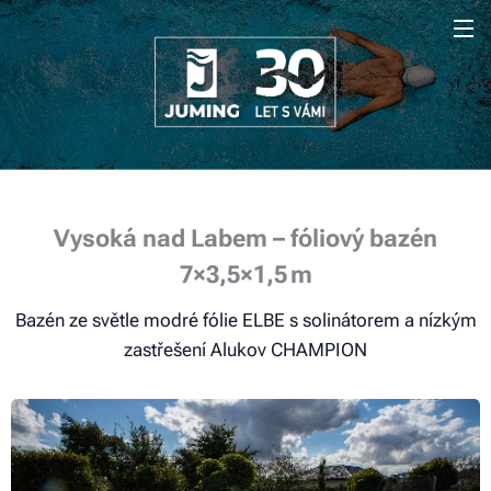
Vysoká nad Labem – fóliový bazén
7×3,5×1,5 m
Bazén ze světle modré fólie ELBE s solinátorem a nízkým
zastřešení Alukov CHAMPION