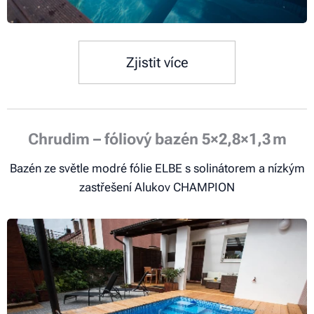
Zjistit více
Chrudim – fóliový bazén 5×2,8×1,3 m
Bazén ze světle modré fólie ELBE s solinátorem a nízkým
zastřešení Alukov CHAMPION