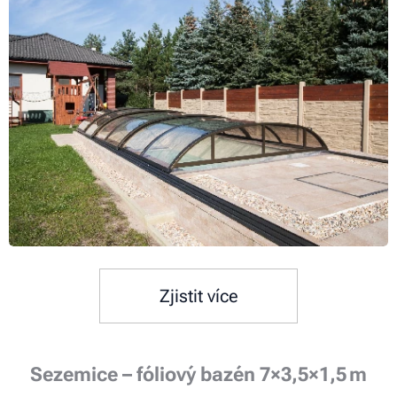
Zjistit více
Sezemice – fóliový bazén 7×3,5×1,5 m