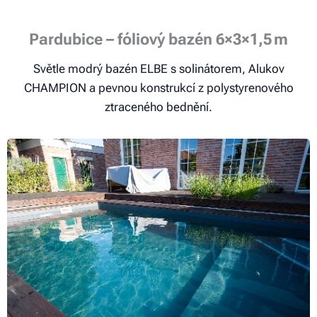
Pardubice – fóliový bazén 6×3×1,5 m
Světle modrý bazén ELBE s solinátorem, Alukov
CHAMPION a pevnou konstrukcí z polystyrenového
ztraceného bednění.