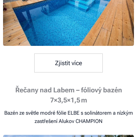
Zjistit více
Řečany nad Labem – fóliový bazén
7×3,5×1,5 m
Bazén ze světle modré fólie ELBE s solinátorem a nízkým
zastřešení Alukov CHAMPION