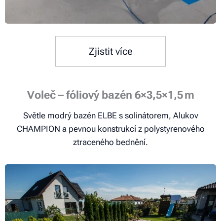
Zjistit více
Voleč – fóliový bazén 6×3,5×1,5 m
Světle modrý bazén ELBE s solinátorem, Alukov
CHAMPION a pevnou konstrukcí z polystyrenového
ztraceného bednění.