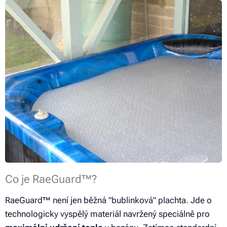
Co je RaeGuard™?
RaeGuard™ není jen běžná "bublinková" plachta. Jde o
technologicky vyspělý materiál navržený speciálně pro