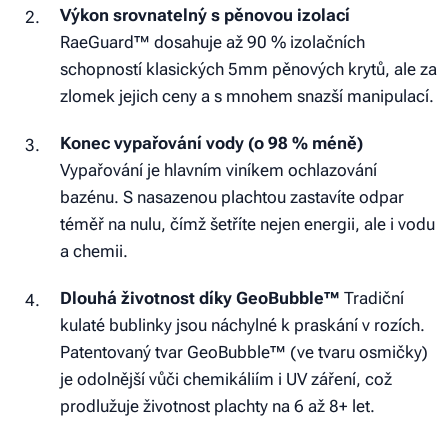
Výkon srovnatelný s pěnovou izolací
RaeGuard™ dosahuje až 90 % izolačních
schopností klasických 5mm pěnových krytů, ale za
zlomek jejich ceny a s mnohem snazší manipulací.
Konec vypařování vody (o 98 % méně)
Vypařování je hlavním viníkem ochlazování
bazénu. S nasazenou plachtou zastavíte odpar
téměř na nulu, čímž šetříte nejen energii, ale i vodu
a chemii.
Dlouhá životnost díky GeoBubble™
Tradiční
kulaté bublinky jsou náchylné k praskání v rozích.
Patentovaný tvar GeoBubble™ (ve tvaru osmičky)
je odolnější vůči chemikáliím i UV záření, což
prodlužuje životnost plachty na 6 až 8+ let.