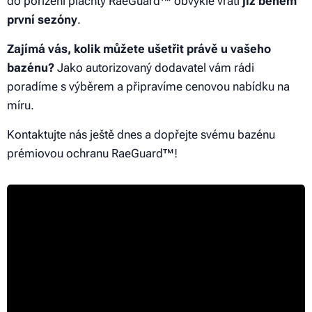
do pořízení plachty RaeGuard™ obvykle vrátí
již během
první sezóny
.
Zajímá vás, kolik můžete ušetřit právě u vašeho
bazénu?
Jako autorizovaný dodavatel vám rádi
poradíme s výběrem a připravíme cenovou nabídku na
míru.
Kontaktujte nás ještě dnes a dopřejte svému bazénu
prémiovou ochranu RaeGuard™!