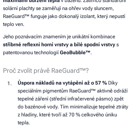
maximální udržení tepla
v bazénu. Zatímco standardní
solární plachty se zaměřují na ohřev vody sluncem,
RaeGuard™ funguje jako dokonalý izolant, který nepustí
teplo ven.
Jeho poznávacím znamením je unikátní kombinace
stříbrné reflexní horní vrstvy a bílé spodní vrstvy
s
patentovanou technologií
GeoBubble™
.
Proč zvolit právě RaeGuard™?
Úspora nákladů na vytápění až o 57 %
Díky
speciálním pigmentům RaeGuard™ aktivně odráží
tepelné záření (střední infračervené pásmo) zpět
do bazénové vody. Tím minimalizuje tepelné ztráty
z hladiny, které tvoří až 70 % celkového úniku
tepla.