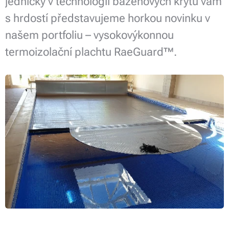
jedničky v technologii bazénových krytů vám
s hrdostí představujeme horkou novinku v
našem portfoliu – vysokovýkonnou
termoizolační plachtu RaeGuard™.