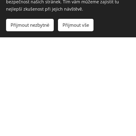
bezpečnost našich stránek. Tím vám můžeme zajistit tu
nejlepší zkušenost při jejich návštěvě.
Přijmout nezbytné
Přijmout vše
Úspěšná
Rekonstrukce
dokončení
bazénu s
energeticky
novou
úsporné
technologii
rekonstrukce
V nedávné době
jsme dokončili
Snižujeme
rekonstrukci
energetickou
bazénu s těžkou
náročnost a
fólií, který měl
chráníme životní
původně ledvinový
prostředí
Novější články
tvar. Cílem úprav
bylo nejen obnovit